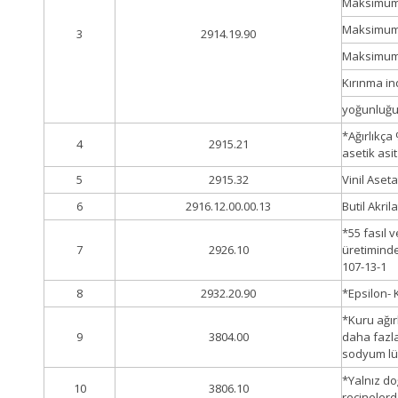
Maksimum %
Maksimum 
3
2914.19.90
Maksimum 
Kırınma ind
yoğunluğu 
*Ağırlıkça
4
2915.21
asetik asi
5
2915.32
Vinil Aseta
6
2916.12.00.00.13
Butil Akri
*55 fasıl 
7
2926.10
üretiminde
107-13-1
8
2932.20.90
*Epsilon-
*Kuru ağır
9
3804.00
daha fazl
sodyum lüg
*Yalnız do
10
3806.10
reçinelerd