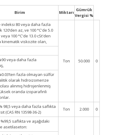
Gümrük
Birim
Miktarı
Vergisi %
e indeksi 80 veya daha fazla
k 120’den az, ve 100 °C'de 5.0
 veya 100 °C'de 13.0 cSt'den
 kinematik viskozite olan,
 %90 veya daha fazla
Ton
50.000
0
ş,
 %0.03’ten fazla olmayan sülfür
alitik olarak hidroizomerize
 cilası alınmış hidrojenlenmiş
üksek oranda izoparafınli
onlar.
 % 98,5 veya daha fazla saflıkta
Ton
2.000
0
sit (CAS RN 13598-36-2)
%99,5 saflıkta ve aşağıdaki
de asetilaseton: