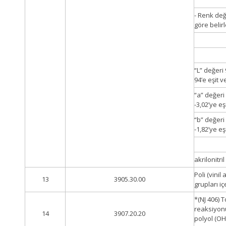
- Renk değ
göre belir
“L” değeri
94’e eşit 
“a” değeri
-3,02’ye e
“b” değeri
-1,82’ye e
akrilonitri
Poli (vinil
13
3905.30.00
grupları i
*(NJ 406) 
reaksiyonu
14
3907.20.20
polyol (OH