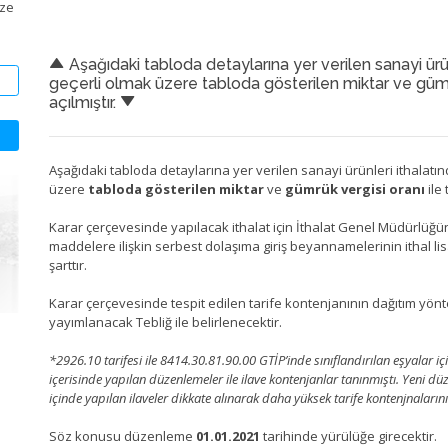
ize
Aşağıdaki tabloda detaylarına yer verilen sanayi ürü
geçerli olmak üzere tabloda gösterilen miktar ve gümrü
açılmıştır.
Aşağıdaki tabloda detaylarına yer verilen sanayi ürünleri ithalatı
üzere
tabloda gösterilen miktar
ve
gümrük vergisi oranı
ile 
Karar çerçevesinde yapılacak ithalat için İthalat Genel Müdürlüğün
maddelere ilişkin serbest dolaşıma giriş beyannamelerinin ithal lisa
şarttır.
Karar çerçevesinde tespit edilen tarife kontenjanının dağıtım yönt
yayımlanacak Tebliğ ile belirlenecektir.
*2926.10 tarifesi ile 8414.30.81.90.00 GTİP’inde sınıflandırılan eşyalar iç
içerisinde yapılan düzenlemeler ile ilave kontenjanlar tanınmıştı. Yeni dü
içinde yapılan ilaveler dikkate alınarak daha yüksek tarife kontenjnaların
Söz konusu düzenleme
01.01.2021
tarihinde yürülüğe girecektir.