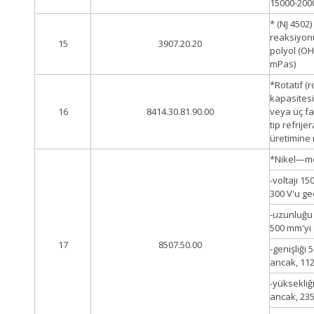
15000-200
* (NJ 4502)
reaksiyonu
15
3907.20.20
polyol (OH
mPas)
*Rotatif (
kapasitesi
16
8414.30.81.90.00
veya üç fa
tip refrije
üretimine
*Nikel—met
-voltajı 1
300 V'u g
-uzunluğu
500 mm'yi
17
8507.50.00
-genişliği
ancak, 11
-yüksekliğ
ancak, 23