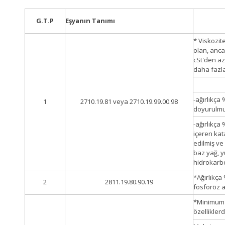
G.T.P
Eşyanın Tanımı
* Viskozit
olan, anca
cSt'den az
daha fazla
-ağırlıkça
1
2710.19.81 veya 2710.19.99.00.98
doyurulmu
-ağırlıkça
içeren kat
edilmiş ve
baz yağ, y
hidrokarb
*Ağırlıkça
2
2811.19.80.90.19
fosforöz a
*Minimum 
özellikler