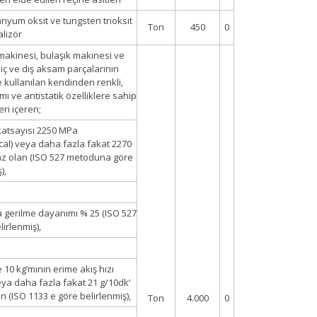
tanyum oksit ve tungsten trioksit
Ton
450
0
alizör
akinesi, bulaşık makinesi ve
iç ve dış aksam parçalarının
 kullanılan kendinden renkli,
ı ve antistatik özelliklere sahip
eri içeren;
katsayısı 2250 MPa
al) veya daha fazla fakat 2270
z olan (ISO 527 metoduna göre
),
 gerilme dayanımı % 25 (ISO 527
lirlenmiş),
e 10 kg’mının erime akış hızı
eya daha fazla fakat 21 g/10dk’
n (ISO 1133 e göre belirlenmiş),
Ton
4.000
0