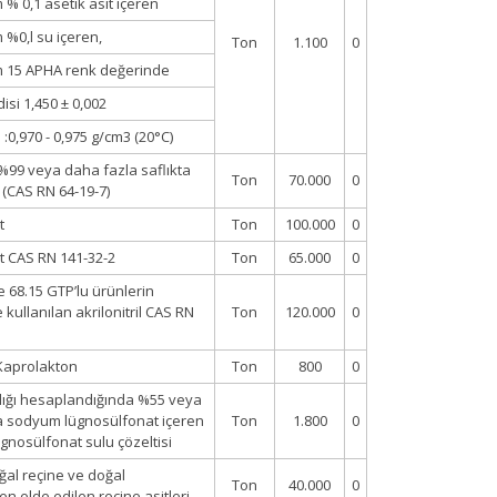
 0,1 asetik asit içeren
%0,l su içeren,
Ton
1.100
0
15 APHA renk değerinde
isi 1,450 ± 0,002
:0,970 - 0,975 g/cm3 (20°C)
 %99 veya daha fazla saflıkta
Ton
70.000
0
t (CAS RN 64-19-7)
t
Ton
100.000
0
lat CAS RN 141-32-2
Ton
65.000
0
ve 68.15 GTP’lu ürünlerin
 kullanılan akrilonitril CAS RN
Ton
120.000
0
 Kaprolakton
Ton
800
0
lığı hesaplandığında %55 veya
a sodyum lügnosülfonat içeren
Ton
1.800
0
nosülfonat sulu çözeltisi
ğal reçine ve doğal
Ton
40.000
0
en elde edilen reçine asitleri