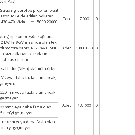
00 mPas)
 Sükıoz-gliserol ve propilen oksit
 sonucu elde edilen polieter
Ton
7.000
0
 430-470, Vizkosite: 15000-20000
rotary) tip kompresör, soğutma
 2 kW ile 8kW arasında olan tek
zlı motora sahip, R32 veya R410
Adet
1.000.000
0
ran sıvı kullanan, klimaların
 mahsus olan(a).
al hidrit (NiMh) akümülatörler:
50 V veya daha fazla olan ancak,
eçmeyen,
 220 mm veya fazla olan ancak,
 geçmeyen,
Adet
185.000
0
 500 mm veya daha fazla olan
25 mm'yi geçmeyen,
i 100 mm veya daha fazla olan
5 mm'yi geçmeyen,