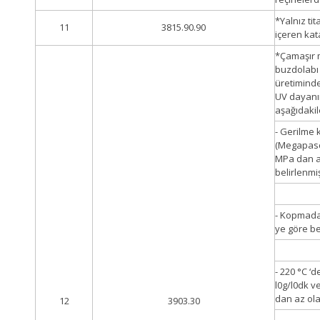
*Yalnız ti
11
3815.90.90
içeren kat
*Çamaşır m
buzdolabı 
üretiminde
UV dayanım
aşağıdakil
- Gerilme 
(Megapasc
MPa dan a
belirlenmiş
- Kopmada
ye göre be
- 220 °C ‘d
l0g/l0dk v
dan az ola
12
3903.30