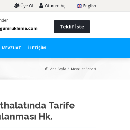
Üye Ol
Oturum Aç
English
nder
Teklif İste
gumrukleme.com
MEVZUAT
İLETIŞIM
Ana Sayfa
Mevzuat Servisi
İthalatında Tarife
lanması Hk.