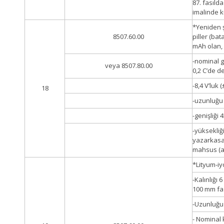
87. fasılda
imalinde k
*Yeniden ş
8507.60.00
piller (ba
mAh olan,
-nominal ge
veya 8507.80.00
0,2 C’de de
-8,4 V’luk (
18
-uzunluğu 
-genişliği 
-yüksekliğ
yazarkasa
mahsus (a
*Lityum-i
-Kalınlığı
100 mm fa
-Uzunluğu
- Nominal