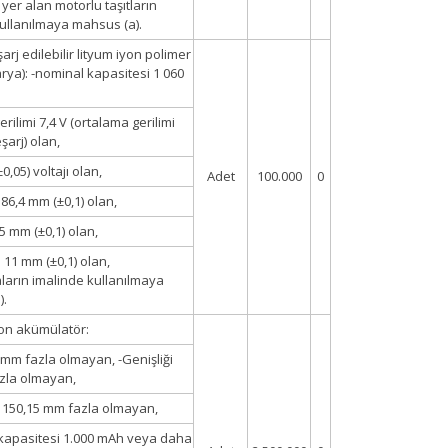
 yer alan motorlu taşıtların
ullanılmaya mahsus (a).
arj edilebilir lityum iyon polimer
tarya): -nominal kapasitesi 1 060
rilimi 7,4 V (ortalama gerilimi
şarj) olan,
±0,05) voltajı olan,
Adet
100.000
0
86,4 mm (±0,1) olan,
45 mm (±0,1) olan,
i 11 mm (±0,1) olan,
ların imalinde kullanılmaya
).
yon akümülatör:
 6 mm fazla olmayan, -Genişliği
zla olmayan,
 150,15 mm fazla olmayan,
 kapasitesi 1.000 mAh veya daha