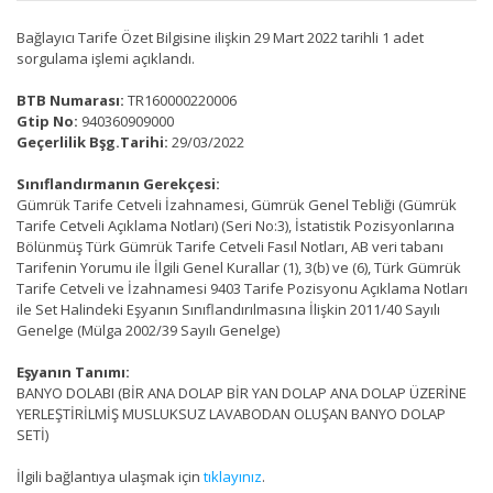
Bağlayıcı Tarife Özet Bilgisine ilişkin 29 Mart 2022 tarihli 1 adet
sorgulama işlemi açıklandı.
BTB Numarası:
TR160000220006
Gtip No:
940360909000
Geçerlilik Bşg.Tarihi:
29/03/2022
Sınıflandırmanın Gerekçesi:
Gümrük Tarife Cetveli İzahnamesi, Gümrük Genel Tebliği (Gümrük
Tarife Cetveli Açıklama Notları) (Seri No:3), İstatistik Pozisyonlarına
Bölünmüş Türk Gümrük Tarife Cetveli Fasıl Notları, AB veri tabanı
Tarifenin Yorumu ile İlgili Genel Kurallar (1), 3(b) ve (6), Türk Gümrük
Tarife Cetveli ve İzahnamesi 9403 Tarife Pozisyonu Açıklama Notları
ile Set Halindeki Eşyanın Sınıflandırılmasına İlişkin 2011/40 Sayılı
Genelge (Mülga 2002/39 Sayılı Genelge)
Eşyanın Tanımı:
BANYO DOLABI (BİR ANA DOLAP BİR YAN DOLAP ANA DOLAP ÜZERİNE
YERLEŞTİRİLMİŞ MUSLUKSUZ LAVABODAN OLUŞAN BANYO DOLAP
SETİ)
İlgili bağlantıya ulaşmak için
tıklayınız
.