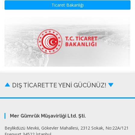
Ticaret Bakanlığı
DIŞ TİCARETTE YENİ GÜCÜNÜZ!
Mer Gümrük Müşavirliği Ltd. Şti.
Beylikdüzü Mevkii, Gökevler Mahallesi, 2312 Sokak, No:22A/121
Esenyurt 34522 İstanbul