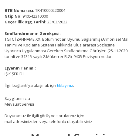
BTB Numarası:
TR410000220004
Gtip No:
940542310000
Geçerlilik Bşg.Tarihi:
23/03/2022
Sınıflandırmanın Gerekçesi:
TGTC İZAHNAME XX. Bölüm notları Uyumu Sağlanmış (Armonize) Mal
Tanımı Ve Kodlama Sistemi Hakkında Uluslararası Sözleşme
Uyarınca Uygulanması Gereken Sınıflandırma Görüşleri (25.11.2020
tarihli ve 31315 sayılı 2.Mükerrer R.G), 9405 Pozisyon notları.
Eşyanın Tanımı:
IŞIK ŞERİDİ
İlgili bağlantı'ya ulaşmak için
tıklayınız
.
Saygılarımızla
Mevzuat Servisi
Duyurumuz ile ilgili görüş ve sorularınız için:
mail adresimizden veya telefonla ulaşabilirsiniz