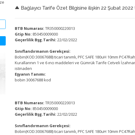
ize
Bağlayıcı Tarife Özet Bilgisine ilişkin 22 Şubat 2022 
BTB Numarası:
TR350000220013
Gtip No:
850450009000
Geçerlilik Bşg.Tarihi:
22/02/2022
Sınıflandırmanın Gerekçesi:
Bobin(KOD:30067688) ticari tanımlı, PFC SAFE 180uH 10mm PC47Rahs
Kurallarının 1 ve 6 ıncı maddeleri ve Gümrük Tarife Cetveli İzahna
istinaden
Eşyanın Tanımı:
bobin 30067688 kod
BTB Numarası:
TR350000220013
Gtip No:
850450009000
Geçerlilik Bşg.Tarihi:
22/02/2022
Sınıflandırmanın Gerekçesi:
Bobin(KOD:30067688) ticari tanımlı, PFC SAFE 180uH 10mm PC47Rahs