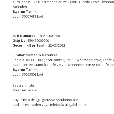
Kurallarının 1 ve 6 ıncı maddeleri ve Gümrük Tarife Cetveli İzahna
istinaden
Eşyanın Tanımı:
bobin 30067688 kod
BTB Numarası:
TR350000220012
Gtip No:
850450009000
Geçerlilik Bşg.Tarihi:
22/02/2022
Sınıflandırmanın Gerekçesi:
Bobin(KOD:30093808) ticari tanımlı, SMP-C5477 model eşya, Tarife Yo
maddeleri ve Gümrük Tarife Cetveli İzahnamesinin 85.04 tarife po
Eşyanın Tanımı:
bobin 30093808 kod
Saygılarımızla
Mevzuat Servisi
Duyurumuz ile ilgili görüş ve sorularınız için:
mail adresimizden veya telefonla ulaşabilirsiniz