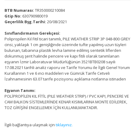
BTB Numarası:
TR350000210084
Gtip No:
630790980019
Geçerlilik Bşg.Tarihi:
20/08/2021
Sınıflandırmanın Gerekçesi:
Polipropilen Kıl Fitil ticari tanımlı, PILE WEATHER STRIP 3P 048-800 GREY
cinsi, yaklaşık 1 cm genişliğinde üzerinde tufte yapılmış uzun tüyleri
bulunan, tabanına plastik levha lamine edilmiş sentetik liflerden
dokunmuş şerit halinde pencere ve kapı fitili olarak tanımlanan
eşyanın İzmir Laboratuvar Müdürlüğünün 3521BTB0208 sayılı
17.08.2021 tarihli analiz raporu ve Tarife Yorumu ile İlgili Genel Yorum
Kurallarının 1 ve 6 ıncı maddeleri ve Gümrük Tarife Cetveli
İzahnamesinin 63.07 tarife pozisyonu açıklama notlarına istinaden
Eşyanın Tanımı:
POLİPROPİLEN KIL FİTİL (PILE WEATHER STRIP) / PVC KAPI, PENCERE VE
CAM BALKON SİSTEMLERİNDE KENAR KISIMLARINA MONTE EDİLEREK,
TOZ GİRİŞİNİ ENGELLEMEK İÇİN KULLANILMAKTADIR.
İlgili bağlantıya ulaşmak için
tıklayınız.