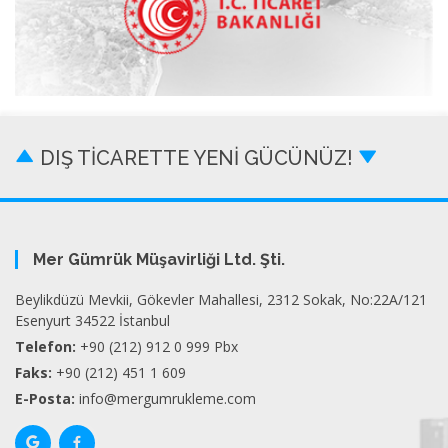
DIŞ TİCARETTE YENİ GÜCÜNÜZ!
Mer Gümrük Müşavirliği Ltd. Şti.
Beylikdüzü Mevkii, Gökevler Mahallesi, 2312 Sokak, No:22A/121
Esenyurt 34522 İstanbul
Telefon:
+90 (212) 912 0 999 Pbx
Faks:
+90 (212) 451 1 609
E-Posta:
info@mergumrukleme.com