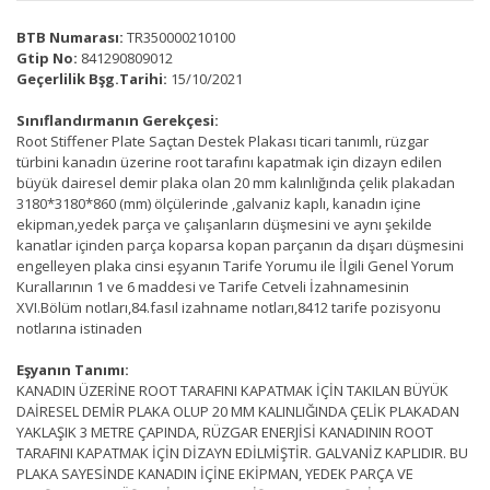
BTB Numarası:
TR350000210100
Gtip No:
841290809012
Geçerlilik Bşg.Tarihi:
15/10/2021
Sınıflandırmanın Gerekçesi:
Root Stiffener Plate Saçtan Destek Plakası ticari tanımlı, rüzgar
türbini kanadın üzerine root tarafını kapatmak için dizayn edilen
büyük dairesel demir plaka olan 20 mm kalınlığında çelik plakadan
3180*3180*860 (mm) ölçülerinde ,galvaniz kaplı, kanadın içine
ekipman,yedek parça ve çalışanların düşmesini ve aynı şekilde
kanatlar içinden parça koparsa kopan parçanın da dışarı düşmesini
engelleyen plaka cinsi eşyanın Tarife Yorumu ile İlgili Genel Yorum
Kurallarının 1 ve 6 maddesi ve Tarife Cetveli İzahnamesinin
XVI.Bölüm notları,84.fasıl izahname notları,8412 tarife pozisyonu
notlarına istinaden
Eşyanın Tanımı:
KANADIN ÜZERİNE ROOT TARAFINI KAPATMAK İÇİN TAKILAN BÜYÜK
DAİRESEL DEMİR PLAKA OLUP 20 MM KALINLIĞINDA ÇELİK PLAKADAN
YAKLAŞIK 3 METRE ÇAPINDA, RÜZGAR ENERJİSİ KANADININ ROOT
TARAFINI KAPATMAK İÇİN DİZAYN EDİLMİŞTİR. GALVANİZ KAPLIDIR. BU
PLAKA SAYESİNDE KANADIN İÇİNE EKİPMAN, YEDEK PARÇA VE