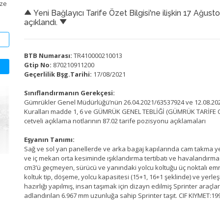
ize
Yeni Bağlayıcı Tarife Özet Bilgisi'ne ilişkin 17 Ağust
açıklandı.
BTB Numarası:
TR410000210013
Gtip No:
870210911200
Geçerlilik Bşg.Tarihi:
17/08/2021
Sınıflandırmanın Gerekçesi:
Gümrükler Genel Müdürlüğü’nün 26.04.2021/63537924 ve 12.08.2021/
Kuralları madde 1, 6 ve GÜMRÜK GENEL TEBLİĞİ (GÜMRÜK TARİFE CET
cetveli açıklama notlarının 87.02 tarife pozisyonu açıklamaları
Eşyanın Tanımı:
Sağ ve sol yan panellerde ve arka bagaj kapılarında cam takma yerle
ve iç mekan orta kesiminde ışıklandırma tertibatı ve havalandırma te
cm3’ü geçmeyen, sürücü ve yanındaki yolcu koltuğu üç noktalı emn
koltuk tip, döşeme, yolcu kapasitesi (15+1, 16+1 şeklinde) ve yer
hazırlığı yapılmış, insan taşımak için dizayn edilmiş Sprinter araç
adlandırılan 6.967 mm uzunluğa sahip Sprinter taşıt. CIF KIYMET:19