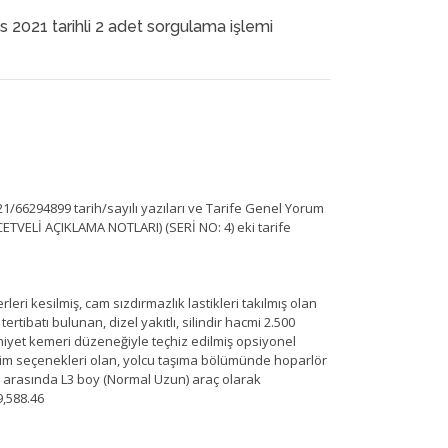
os 2021 tarihli 2 adet sorgulama işlemi
66294899 tarih/sayılı yazıları ve Tarife Genel Yorum
VELİ AÇIKLAMA NOTLARI) (SERİ NO: 4) eki tarife
ri kesilmiş, cam sızdırmazlık lastikleri takılmış olan
rtibatı bulunan, dizel yakıtlı, silindir hacmi 2.500
iyet kemeri düzeneğiyle teçhiz edilmiş opsiyonel
leşim seçenekleri olan, yolcu taşıma bölümünde hoparlör
lar arasında L3 boy (Normal Uzun) araç olarak
9,588.46