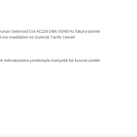
unan Selenoid Coil AC220-240v 50/60 Hz fatura tanımlı
 6 ıncı maddeleri ve Gümrük Tarife Cetveli
n
erek mıknatıslama yöntemiyle manyetik bir kuvvet üretilir