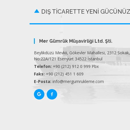
DIŞ TİCARETTE YENİ GÜCÜNÜ
Mer Gümrük Müşavirliği Ltd. Şti.
Beylikdüzü Mevkii, Gökevler Mahallesi, 2312 Sokak,
No:22A/121 Esenyurt 34522 İstanbul
Telefon:
+90 (212) 912 0 999 Pbx
Faks:
+90 (212) 451 1 609
E-Posta:
info@mergumrukleme.com