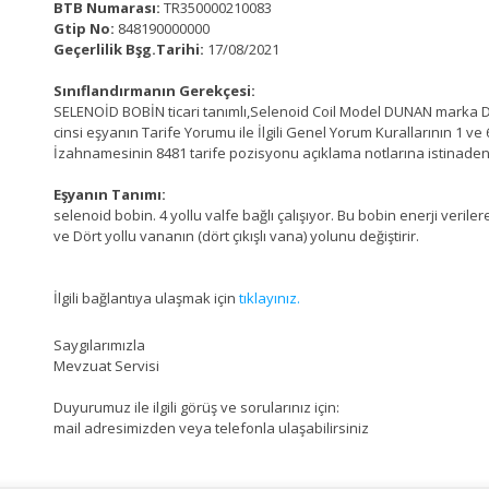
BTB Numarası:
TR350000210083
Gtip No:
848190000000
Geçerlilik Bşg.Tarihi:
17/08/2021
Sınıflandırmanın Gerekçesi:
SELENOİD BOBİN ticari tanımlı,Selenoid Coil Model DUNAN marka D
cinsi eşyanın Tarife Yorumu ile İlgili Genel Yorum Kurallarının 1 ve
İzahnamesinin 8481 tarife pozisyonu açıklama notlarına istinade
Eşyanın Tanımı:
selenoid bobin. 4 yollu valfe bağlı çalışıyor. Bu bobin enerji veril
ve Dört yollu vananın (dört çıkışlı vana) yolunu değiştirir.
İlgili bağlantıya ulaşmak için
tıklayınız.
Saygılarımızla
Mevzuat Servisi
Duyurumuz ile ilgili görüş ve sorularınız için:
mail adresimizden veya telefonla ulaşabilirsiniz