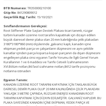
BTB Numarası:
TR350000210100
Gtip No
: 841290809012
Geçerlilik Bşg.Tarihi:
15/10/2021
Sınıflandırmanın Gerekçesi:
Root Stiffener Plate Saçtan Destek Plakası ticari tanımlı, rüzgar
türbini kanadın üzerine root tarafını kapatmak için dizayn edilen
büyük dairesel demir plaka olan 20 mm kalınlığında çelik plakadan
3180*3180*860 (mm) ölçülerinde ,galvaniz kaplı, kanadın içine
ekipman,yedek parça ve çalışanların düşmesini ve aynı şekilde
kanatlar içinden parça koparsa kopan parçanın da dışarı düşmesini
engelleyen plaka cinsi eşyanın Tarife Yorumu ile İlgili Genel Yorum
Kurallarının 1 ve 6 maddesi ve Tarife Cetveli İzahnamesinin
XVI.Bölüm notları,84.fasıl izahname notları,8412 tarife pozisyonu
notlarına istinaden
Eşyanın Tanımı:
KANADIN ÜZERİNE ROOT TARAFINI KAPATMAK İÇİN TAKILAN BÜYÜK
DAİRESEL DEMİR PLAKA OLUP 20 MM KALINLIĞINDA ÇELİK PLAKADAN
YAKLAŞIK 3 METRE ÇAPINDA, RÜZGAR ENERJİSİ KANADININ ROOT
TARAFINI KAPATMAK İÇİN DİZAYN EDİLMİŞTİR. GALVANİZ KAPLIDIR. BU
PLAKA SAYESİNDE KANADIN İÇİNE EKİPMAN, YEDEK PARÇA VE