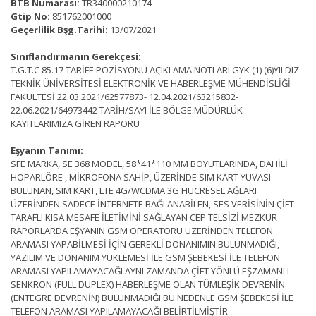
BTB Numarası:
TR340000210174
Gtip No:
851762001000
Geçerlilik Bşg.Tarihi:
13/07/2021
Sınıflandırmanın Gerekçesi:
T.G.T.C 85.17 TARİFE POZİSYONU AÇIKLAMA NOTLARI GYK (1) (6)YILDIZ
TEKNİK ÜNİVERSİTESİ ELEKTRONİK VE HABERLEŞME MÜHENDİSLİĞİ
FAKÜLTESİ 22.03.2021/62577873- 12.04.2021/63215832-
22.06.2021/64973442 TARİH/SAYI İLE BÖLGE MÜDÜRLÜK
KAYITLARIMIZA GİREN RAPORU
Eşyanın Tanımı:
SFE MARKA, SE 368 MODEL, 58*41*110 MM BOYUTLARINDA, DAHİLİ
HOPARLÖRE , MİKROFONA SAHİP, ÜZERİNDE SIM KART YUVASI
BULUNAN, SIM KART, LTE 4G/WCDMA 3G HÜCRESEL AĞLARI
ÜZERİNDEN SADECE İNTERNETE BAĞLANABİLEN, SES VERİSİNİN ÇİFT
TARAFLI KISA MESAFE İLETİMİNİ SAĞLAYAN CEP TELSİZİ MEZKUR
RAPORLARDA EŞYANIN GSM OPERATÖRÜ ÜZERİNDEN TELEFON
ARAMASI YAPABİLMESİ İÇİN GEREKLİ DONANIMIN BULUNMADIĞI,
YAZILIM VE DONANIM YÜKLEMESİ İLE GSM ŞEBEKESİ İLE TELEFON
ARAMASI YAPILAMAYACAĞI AYNI ZAMANDA ÇİFT YÖNLÜ EŞZAMANLI
SENKRON (FULL DUPLEX) HABERLEŞME OLAN TÜMLEŞİK DEVRENİN
(ENTEGRE DEVRENİN) BULUNMADIĞI BU NEDENLE GSM ŞEBEKESİ İLE
TELEFON ARAMASI YAPILAMAYACAĞI BELİRTİLMİŞTİR.