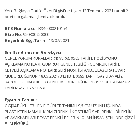
Yeni Bağlayıcı Tarife Özet Bilgisi'ne ilişkin 13 Temmuz 2021 tarihli 2
adet sorgulama işlemi açıklandı.
BTB Numarası:
TR340000210154
Gtip No:
950300950000
Geçerlilik Bşg.Tarihi:
13/07/2021
Sınıflandırmanın Gerekçesi:
GENEL YORUM KURALLARI (1) VE (6), 9503 TARİFE POZİSYONU
AÇIKLAMA NOTLARI. GÜMRÜK GENEL TEBLİĞİ (GÜMRÜK TARİFE
CETVELİ AÇIKLAMA NOTLARI) SERİ NO:4. İSTANBUL LABORATUVAR
MÜDÜRLÜĞÜNÜN 18.05.2021/3421BTB0695 TARİH SAYILI ANALİZ
RAPORU. GÜMRÜKLER GENEL MÜDÜRLÜĞÜNÜN 04.11.2016/19922045
TARİH/SAYILI YAZILARI.
Eşyanın Tanımı:
GGJ04 BÜKÜLEBİLEN FİGÜRLER TANIMLI 9,5 CM UZUNLUĞUNDA
PLASTİKTEN MAMUL KIRMIZI RENKLİ KOSTÜMÜ SARI RENKLİ BİLEKLİK
VE AYAKKABILARI BEYAZ RENKLİ PELERİNİ OLAN İNSAN ŞEKLİNDE ÇİZGİ
FİLM FİGÜRÜ.