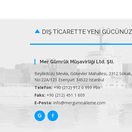
DIŞ TİCARETTE YENİ GÜCÜNÜ
Mer Gümrük Müşavirliği Ltd. Şti.
Beylikdüzü Mevkii, Gökevler Mahallesi, 2312 Sokak,
No:22A/121 Esenyurt 34522 İstanbul
Telefon:
+90 (212) 912 0 999 Pbx
Faks:
+90 (212) 451 1 609
E-Posta:
info@mergumrukleme.com