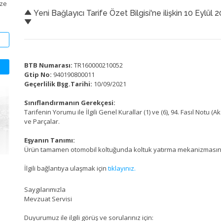
ize
Yeni Bağlayıcı Tarife Özet Bilgisi'ne ilişkin 10 Eylül 
BTB Numarası:
TR160000210052
Gtip No:
940190800011
Geçerlilik Bşg.Tarihi:
10/09/2021
Sınıflandırmanın Gerekçesi:
Tarifenin Yorumu ile İlgili Genel Kurallar (1) ve (6), 94. Fasıl Notu
ve Parçalar.
Eşyanın Tanımı:
Ürün tamamen otomobil koltuğunda koltuk yatırma mekanizmasının 
İlgili bağlantıya ulaşmak için
t
ıklayınız.
Saygılarımızla
Mevzuat Servisi
Duyurumuz ile ilgili görüş ve sorularınız için: