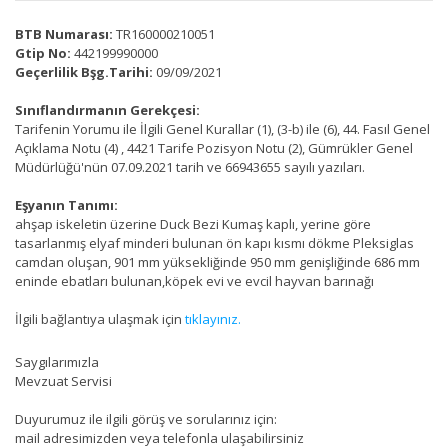
BTB Numarası:
TR160000210051
Gtip No:
442199990000
Geçerlilik Bşg.Tarihi:
09/09/2021
Sınıflandırmanın Gerekçesi:
Tarifenin Yorumu ile İlgili Genel Kurallar (1), (3-b) ile (6), 44. Fasıl Genel
Açıklama Notu (4) , 4421 Tarife Pozisyon Notu (2), Gümrükler Genel
Müdürlüğü'nün 07.09.2021 tarih ve 66943655 sayılı yazıları.
Eşyanın Tanımı:
ahşap iskeletin üzerine Duck Bezi Kumaş kaplı, yerine göre
tasarlanmış elyaf minderi bulunan ön kapı kısmı dökme Pleksiglas
camdan oluşan, 901 mm yüksekliğinde 950 mm genişliğinde 686 mm
eninde ebatları bulunan,köpek evi ve evcil hayvan barınağı
İlgili bağlantıya ulaşmak için
tıklayınız.
Saygılarımızla
Mevzuat Servisi
Duyurumuz ile ilgili görüş ve sorularınız için:
mail adresimizden veya telefonla ulaşabilirsiniz