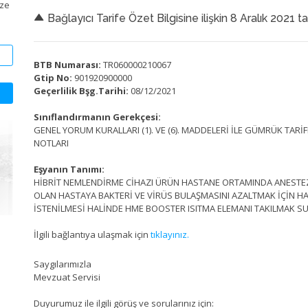
ize
Bağlayıcı Tarife Özet Bilgisine ilişkin 8 Aralık 2021 t
BTB Numarası:
TR060000210067
Gtip No:
901920900000
Geçerlilik Bşg.Tarihi:
08/12/2021
Sınıflandırmanın Gerekçesi:
GENEL YORUM KURALLARI (1). VE (6). MADDELERİ İLE GÜMRÜK TAR
NOTLARI
Eşyanın Tanımı:
HİBRİT NEMLENDİRME CİHAZI ÜRÜN HASTANE ORTAMINDA ANESTEZİ
OLAN HASTAYA BAKTERİ VE VİRÜS BULAŞMASINI AZALTMAK İÇİN H
İSTENİLMESİ HALİNDE HME BOOSTER ISITMA ELEMANI TAKILMAK SU
İlgili bağlantıya ulaşmak için
tıklayınız.
Saygılarımızla
Mevzuat Servisi
Duyurumuz ile ilgili görüş ve sorularınız için: