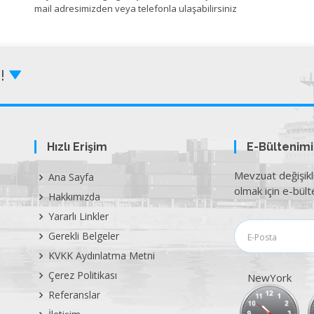
mail adresimizden veya telefonla ulaşabilirsiniz
Z!
Hızlı Erişim
E-Bültenim
Mevzuat değişikl
Ana Sayfa
olmak için e-bülte
Hakkımızda
Yararlı Linkler
Gerekli Belgeler
KVKK Aydınlatma Metni
Çerez Politikası
NewYork
Referanslar