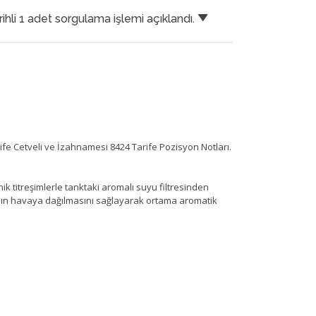
rihli 1 adet sorgulama işlemi açıklandı.
arife Cetveli ve İzahnamesi 8424 Tarife Pozisyon Notları.
k titreşimlerle tanktaki aromalı suyu filtresinden
nın havaya dağılmasını sağlayarak ortama aromatik