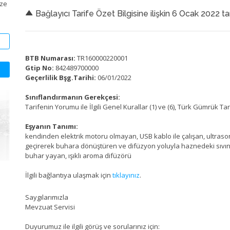
ize
Bağlayıcı Tarife Özet Bilgisine ilişkin 6 Ocak 2022 ta
BTB Numarası:
TR160000220001
Gtip No:
842489700000
Geçerlilik Bşg.Tarihi:
06/01/2022
Sınıflandırmanın Gerekçesi:
Tarifenin Yorumu ile İlgili Genel Kurallar (1) ve (6), Türk Gümrük T
Eşyanın Tanımı:
kendinden elektrik motoru olmayan, USB kablo ile çalışan, ultrasoni
geçirerek buhara dönüştüren ve difüzyon yoluyla haznedeki sıvı
buhar yayan, ışıklı aroma difüzörü
İlgili bağlantıya ulaşmak için
tıklayınız
.
Saygılarımızla
Mevzuat Servisi
Duyurumuz ile ilgili görüş ve sorularınız için: