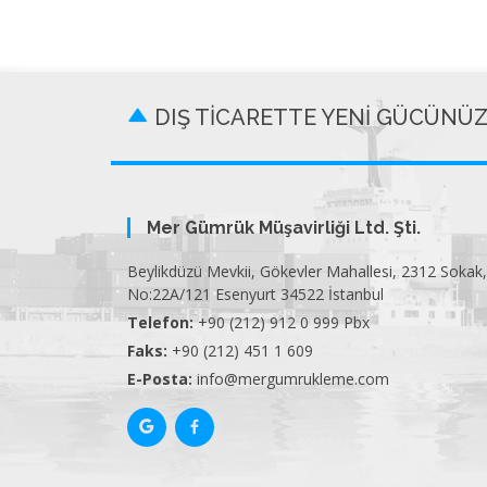
DIŞ TİCARETTE YENİ GÜCÜNÜ
Mer Gümrük Müşavirliği Ltd. Şti.
Beylikdüzü Mevkii, Gökevler Mahallesi, 2312 Sokak,
No:22A/121 Esenyurt 34522 İstanbul
Telefon:
+90 (212) 912 0 999 Pbx
Faks:
+90 (212) 451 1 609
E-Posta:
info@mergumrukleme.com