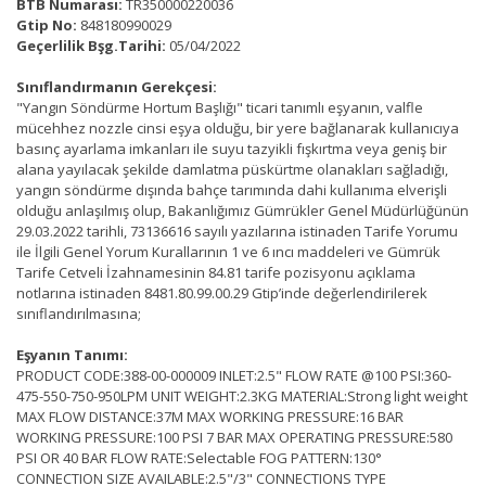
BTB Numarası:
TR350000220036
Gtip No:
848180990029
Geçerlilik Bşg.Tarihi:
05/04/2022
Sınıflandırmanın Gerekçesi:
"Yangın Söndürme Hortum Başlığı" ticari tanımlı eşyanın, valfle
mücehhez nozzle cinsi eşya olduğu, bir yere bağlanarak kullanıcıya
basınç ayarlama imkanları ile suyu tazyikli fışkırtma veya geniş bir
alana yayılacak şekilde damlatma püskürtme olanakları sağladığı,
yangın söndürme dışında bahçe tarımında dahi kullanıma elverişli
olduğu anlaşılmış olup, Bakanlığımız Gümrükler Genel Müdürlüğünün
29.03.2022 tarihli, 73136616 sayılı yazılarına istinaden Tarife Yorumu
ile İlgili Genel Yorum Kurallarının 1 ve 6 ıncı maddeleri ve Gümrük
Tarife Cetveli İzahnamesinin 84.81 tarife pozisyonu açıklama
notlarına istinaden 8481.80.99.00.29 Gtip’inde değerlendirilerek
sınıflandırılmasına;
Eşyanın Tanımı:
PRODUCT CODE:388-00-000009 INLET:2.5" FLOW RATE @100 PSI:360-
475-550-750-950LPM UNIT WEIGHT:2.3KG MATERIAL:Strong light weight
MAX FLOW DISTANCE:37M MAX WORKING PRESSURE:16 BAR
WORKING PRESSURE:100 PSI 7 BAR MAX OPERATING PRESSURE:580
PSI OR 40 BAR FLOW RATE:Selectable FOG PATTERN:130°
CONNECTION SIZE AVAILABLE:2.5"/3" CONNECTIONS TYPE