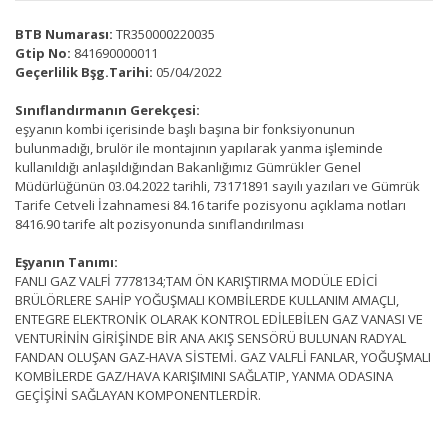
BTB Numarası:
TR350000220035
Gtip No:
841690000011
Geçerlilik Bşg.Tarihi:
05/04/2022
Sınıflandırmanın Gerekçesi:
eşyanın kombi içerisinde başlı başına bir fonksiyonunun
bulunmadığı, brulör ile montajının yapılarak yanma işleminde
kullanıldığı anlaşıldığından Bakanlığımız Gümrükler Genel
Müdürlüğünün 03.04.2022 tarihli, 73171891 sayılı yazıları ve Gümrük
Tarife Cetveli İzahnamesi 84.16 tarife pozisyonu açıklama notları
8416.90 tarife alt pozisyonunda sınıflandırılması
Eşyanın Tanımı:
FANLI GAZ VALFİ 7778134;TAM ÖN KARIŞTIRMA MODÜLE EDİCİ
BRÜLÖRLERE SAHİP YOĞUŞMALI KOMBİLERDE KULLANIM AMAÇLI,
ENTEGRE ELEKTRONİK OLARAK KONTROL EDİLEBİLEN GAZ VANASI VE
VENTURİNİN GİRİŞİNDE BİR ANA AKIŞ SENSÖRÜ BULUNAN RADYAL
FANDAN OLUŞAN GAZ-HAVA SİSTEMİ. GAZ VALFLİ FANLAR, YOĞUŞMALI
KOMBİLERDE GAZ/HAVA KARIŞIMINI SAĞLATIP, YANMA ODASINA
GEÇİŞİNİ SAĞLAYAN KOMPONENTLERDİR.