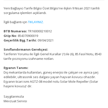
Yeni Bağlayıcı Tarife Bilgisi Özet Bilgisi'ne ilişkin 9 Nisan 2021 tarihli
sorgulama işlemleri açıklandı.
İlgili bağlantı için
TIKLAYINIZ.
BTB Numarası:
TR160000210012
Gtip No:
854370900019
Geçerlilik Bşg.Tarihi:
09/04/2021
Sınıflandırmanın Gerekçesi:
Tarifenin Yorumu ile İlgili Genel Kurallar (1) ile (6), 85.Fasıl Notu, 8543
tarife pozisyonu izahname notları.
Eşyanın Tanımı:
Dış mekanlarda kullanılan, güneş enerjisi ile çalışan ve ayrıca şarj
edilebilir, ultrasonik ses dalgası yayan hayvan kovucu cihazdır.
Eşyanın ticari ismi AGTZ-08 model nolu Solar Mole Repeller (Solar
haşere kovucu)' dir.
Saygılarımızla
Mevzuat Servisi