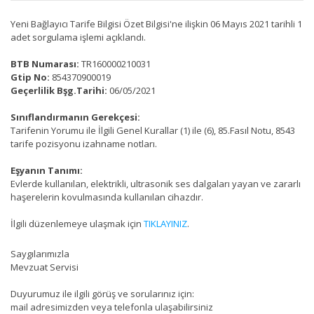
Yeni Bağlayıcı Tarife Bilgisi Özet Bilgisi'ne ilişkin 06 Mayıs 2021 tarihli 1
adet sorgulama işlemi açıklandı.
BTB Numarası:
TR160000210031
Gtip No:
854370900019
Geçerlilik Bşg.Tarihi:
06/05/2021
Sınıflandırmanın Gerekçesi:
Tarifenin Yorumu ile İlgili Genel Kurallar (1) ile (6), 85.Fasıl Notu, 8543
tarife pozisyonu izahname notları.
Eşyanın Tanımı:
Evlerde kullanılan, elektrikli, ultrasonik ses dalgaları yayan ve zararlı
haşerelerin kovulmasında kullanılan cihazdır.
İlgili düzenlemeye ulaşmak için
TIKLAYINIZ
.
Saygılarımızla
Mevzuat Servisi
Duyurumuz ile ilgili görüş ve sorularınız için:
mail adresimizden veya telefonla ulaşabilirsiniz