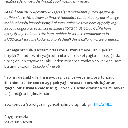
tekabül eden miktarda ihracat yapılmasına izin verilir.
GEÇİCİ MADDE 5 – (25/01/2021) (1)
İşbu maddenin yürürlüğe girdiği
tarihten önce düzenlenen ve ihracat taahhüdü tamamlanmış ancak belge
taahhüt hesabı kapatılmamış bulunan, rafine ve/veya ham ayçiçeği yağı
ihracatı öngörülen ve ithalat listesinde 1512.11.91.00.00 GTİP’li ham
ayçiçeği yağı bulunan DİİB’lerin taahhüt hesabının kapatılmasında
31/03/2021 tarihine kadar (bu tarih dahil) döviz kullanım oranı aranmaz.
Genelge’nin “DİR Kapsamında Özel Düzenlemeye Tabi Eşyalar”
başlıklı 7. maddesinin yağlı tohumlar ve bitkisel yağlar alt başlığında
“ihraç edilen eşyaya tekabül eden miktarda ithalat yapılır.” özel şartı
bulunmaktadır. (
Önceden İhracat
)
Yapılan değişiklik ile; ham ayçiçeği yağı ve/veya ayçiçeği tohumu
ithalatındaki,
önceden ayçiçek yağı ihracatı zorunluluğunun
geçici bir süreyle kaldırıldığı
, döviz kullanım oranında da muafiyet
sağlandığı anlaşılmaktadır.
Söz konusu Genelge’nin güncel haline ulaşmak için
TIKLAYINIZ.
Saygılarımızla
Mevzuat Servisi