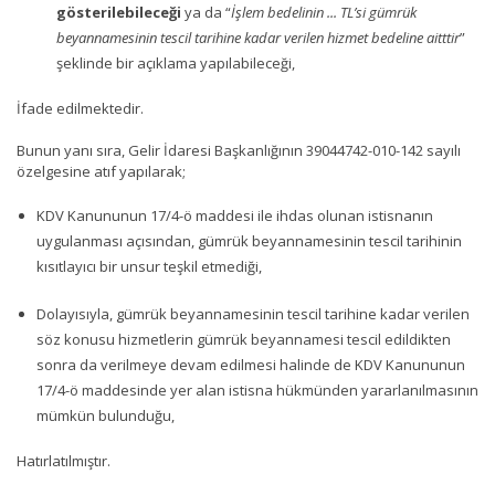
gösterilebileceği
ya da “
İşlem bedelinin ... TL’si gümrük
beyannamesinin tescil tarihine kadar verilen hizmet bedeline aitttir
”
şeklinde bir açıklama yapılabileceği,
İfade edilmektedir.
Bunun yanı sıra, Gelir İdaresi Başkanlığının 39044742-010-142 sayılı
özelgesine atıf yapılarak;
KDV Kanununun 17/4-ö maddesi ile ihdas olunan istisnanın
uygulanması açısından, gümrük beyannamesinin tescil tarihinin
kısıtlayıcı bir unsur teşkil etmediği,
Dolayısıyla, gümrük beyannamesinin tescil tarihine kadar verilen
söz konusu hizmetlerin gümrük beyannamesi tescil edildikten
sonra da verilmeye devam edilmesi halinde de KDV Kanununun
17/4-ö maddesinde yer alan istisna hükmünden yararlanılmasının
mümkün bulunduğu,
Hatırlatılmıştır.