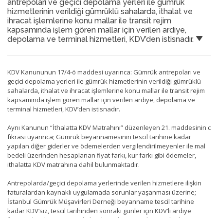
antrepoları ve geçici depolama yerleri ile gümrük
hizmetlerinin verildiği gümrüklü sahalarda, ithalat ve
ihracat işlemlerine konu mallar ile transit rejim
kapsamında işlem gören mallar için verilen ardiye,
depolama ve terminal hizmetleri, KDV’den istisnadır.
KDV Kanununun 17/4-ö maddesi uyarınca: Gümrük antrepoları ve
geçici depolama yerleri ile gümrük hizmetlerinin verildiği gümrüklü
sahalarda, ithalat ve ihracat işlemlerine konu mallar ile transit rejim
kapsamında işlem gören mallar için verilen ardiye, depolama ve
terminal hizmetleri, KDV’den istisnadır.
Aynı Kanunun “İthalatta KDV Matrahını” düzenleyen 21. maddesinin c
fıkrası uyarınca; Gümrük beyannamesinin tescil tarihine kadar
yapılan diğer giderler ve ödemelerden vergilendirilmeyenler ile mal
bedeli üzerinden hesaplanan fiyat farkı, kur farkı gibi ödemeler,
ithalatta KDV matrahına dahil bulunmaktadır.
Antrepolarda/geçici depolama yerlerinde verilen hizmetlere ilişkin
faturalardan kaynaklı uygulamada sorunlar yaşanması üzerine;
İstanbul Gümrük Müşavirleri Derneği beyanname tescil tarihine
kadar KDV’siz, tescil tarihinden sonraki günler için KDV’li ardiye