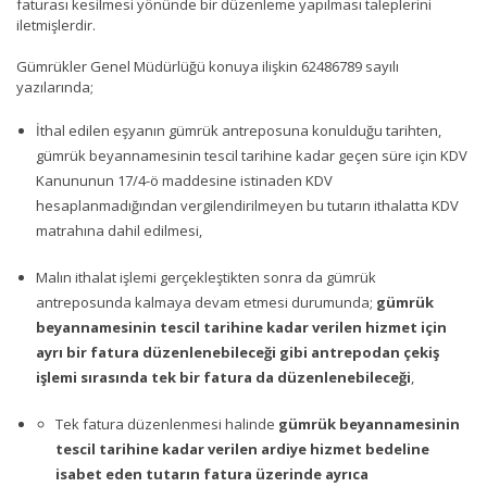
faturası kesilmesi yönünde bir düzenleme yapılması taleplerini
iletmişlerdir.
Gümrükler Genel Müdürlüğü konuya ilişkin 62486789 sayılı
yazılarında;
İthal edilen eşyanın gümrük antreposuna konulduğu tarihten,
gümrük beyannamesinin tescil tarihine kadar geçen süre için KDV
Kanununun 17/4-ö maddesine istinaden KDV
hesaplanmadığından vergilendirilmeyen bu tutarın ithalatta KDV
matrahına dahil edilmesi,
Malın ithalat işlemi gerçekleştikten sonra da gümrük
antreposunda kalmaya devam etmesi durumunda;
gümrük
beyannamesinin tescil tarihine kadar verilen hizmet için
ayrı bir fatura düzenlenebileceği gibi antrepodan çekiş
işlemi sırasında tek bir fatura da düzenlenebileceği
,
Tek fatura düzenlenmesi halinde
gümrük beyannamesinin
tescil tarihine kadar verilen ardiye hizmet bedeline
isabet eden tutarın fatura üzerinde ayrıca