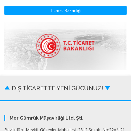
Ticaret Bakanlığı
DIŞ TİCARETTE YENİ GÜCÜNÜZ!
Mer Gümrük Müşavirliği Ltd. Şti.
Beylikdüzü Mevkii, Gökevler Mahallesi, 2312 Sokak, No:22A/121