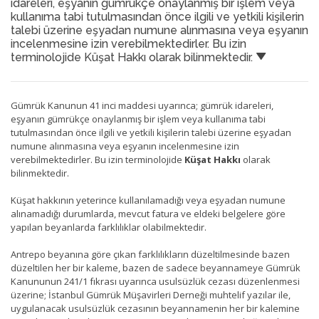
idareleri, eşyanın gümrükçe onaylanmış bir işlem veya
kullanıma tabi tutulmasından önce ilgili ve yetkili kişilerin
talebi üzerine eşyadan numune alınmasına veya eşyanın
incelenmesine izin verebilmektedirler. Bu izin
terminolojide Küşat Hakkı olarak bilinmektedir.
Gümrük Kanunun 41 inci maddesi uyarınca; gümrük idareleri,
eşyanın gümrükçe onaylanmış bir işlem veya kullanıma tabi
tutulmasından önce ilgili ve yetkili kişilerin talebi üzerine eşyadan
numune alınmasına veya eşyanın incelenmesine izin
verebilmektedirler. Bu izin terminolojide
Küşat Hakkı
olarak
bilinmektedir.
Küşat hakkının yeterince kullanılamadığı veya eşyadan numune
alınamadığı durumlarda, mevcut fatura ve eldeki belgelere göre
yapılan beyanlarda farklılıklar olabilmektedir.
Antrepo beyanına göre çıkan farklılıkların düzeltilmesinde bazen
düzeltilen her bir kaleme, bazen de sadece beyannameye Gümrük
Kanununun 241/1 fıkrası uyarınca usulsüzlük cezası düzenlenmesi
üzerine; İstanbul Gümrük Müşavirleri Derneği muhtelif yazılar ile,
uygulanacak usulsüzlük cezasının beyannamenin her bir kalemine