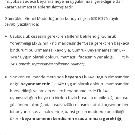
mi, yoksa sadece beyannameye mi uygulanması gerektiğine dair
karar verilmesi taleplerini iletmişlerdir.
Gümrükler Genel Müdürlüğünün konuya ilişkin 62010376 sayılı
cevabi yazılarında;
Usulsüzlük cezasını gerektiren fiillerin belrilendiği Gümrük
Yönetmeliği Ek-82'nin 7 nci maddesinde “Ceza gerektiren başkaca
bir durum bulunmaması kaydıyla, Gümrük Beyannamesinin Ek-
14’e
*
uygun olarak doldurulmaması” ifadesinin yer aldığı,
*Ek-
14: Gümrük Beyannamesi Kullanma Talimatı)
Söz konusu madde metninde
beyanın
Ek-14’e uygun olmasından
değil,
beyannamenin
Ek-14’e uygun olarak doldurulmamasından
bahsedildiği ve tanzim edilen beyannamelerde Ek-14’e
uyumsuzluğun bir ya da birden fazla hususta olabileceği hususu
göz önüne alındığında; usulsüzlük cezasının tatbiki açısından her
bir beyanı esas almak yerine, bahsi geçen maddede belirtildiği
üzere
beyannamenin kendisinin esas alınması gerektiği
,