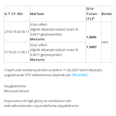
ÖTV
G.T.İ.P. NO
Mal İsmi
Tutarı
Birimi
(TL)*
(Gaz oiller)
(Ağırlık itibariyle kükürt oranı %
2710.19.43.00.11
0,001'i geçmeyenler)
1,8065
Motorin
Litre
(Gaz oiller)
1,6497
(Ağırlık itibariyle kükürt oranı %
2710.20.11.00.11
0,001'i geçmeyenler)
Motorin
I Sayılı Liste muhteviyatı tüm ürünlere 11.02.2021 tarihi itibarıyla
uygulanacak ÖTV miktarlarına ulaşmak için
TIKLAYINIZ.
Saygılarımızla
Mevzuat Servisi
Duyurumuz ile ilgili görüş ve sorularınız için:
mail adresimizden veya telefonla ulaşabilirsiniz