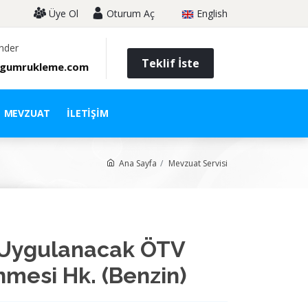
Üye Ol
Oturum Aç
English
nder
Teklif İste
gumrukleme.com
MEVZUAT
İLETIŞIM
Ana Sayfa
Mevzuat Servisi
 Uygulanacak ÖTV
nmesi Hk. (Benzin)