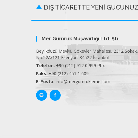
DIŞ TİCARETTE YENİ GÜCÜNÜ
Mer Gümrük Müşavirliği Ltd. Şti.
Beylikdüzü Mevkii, Gökevler Mahallesi, 2312 Sokak,
No:22A/121 Esenyurt 34522 İstanbul
Telefon:
+90 (212) 912 0 999 Pbx
Faks:
+90 (212) 451 1 609
E-Posta:
info@mergumrukleme.com