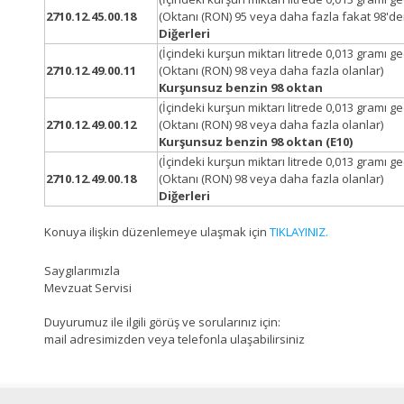
2710.12.45.00.18
(Oktanı (RON) 95 veya daha fazla fakat 98'de
Diğerleri
(İçindeki kurşun miktarı litrede 0,013 gramı 
2710.12.49.00.11
(Oktanı (RON) 98 veya daha fazla olanlar)
Kurşunsuz benzin 98 oktan
(İçindeki kurşun miktarı litrede 0,013 gramı 
2710.12.49.00.12
(Oktanı (RON) 98 veya daha fazla olanlar)
Kurşunsuz benzin 98 oktan (E10)
(İçindeki kurşun miktarı litrede 0,013 gramı 
2710.12.49.00.18
(Oktanı (RON) 98 veya daha fazla olanlar)
Diğerleri
Konuya ilişkin düzenlemeye ulaşmak için
TIKLAYINIZ.
Saygılarımızla
Mevzuat Servisi
Duyurumuz ile ilgili görüş ve sorularınız için:
mail adresimizden veya telefonla ulaşabilirsiniz