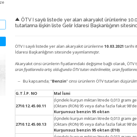
ize
ÖTV I sayılı listede yer alan akaryakıt ürünlerine 10.
tutarlarına ilişkin liste Gelir İdaresi Başkanlığının sites
ÖTV I sayılı listede yer alan akaryakıt ürünlerine
10.03.2021
tarihi 
İdaresi Başkanlığının sitesinde yayımlanmıştır.
Akaryakıt cinsi ürünlerin fiyatlarındaki değişime bağlı olarak, ÖTV t
ürün fiyatlarında artış olduğunda ÖTV tutarı indirilmekte, ürün fiyatları
-- Bu kapsamda; “
Benzin
” cinsi ürünlerin ÖTV tutarları düşürül
G.T.İ.P. NO
Mal İsmi
(İçindeki kurşun miktarı litrede 0,013 gramı 
2710.12.45.00.11
(Oktanı (RON) 95 veya daha fazla fakat 98'de
Kurşunsuz benzin 95 oktan
(İçindeki kurşun miktarı litrede 0,013 gramı 
2710.12.45.00.13
(Oktanı (RON) 95 veya daha fazla fakat 98'de
Kurşunsuz benzin 95 oktan (E10)
(İçindeki kurşun miktarı litrede 0,013 gramı 