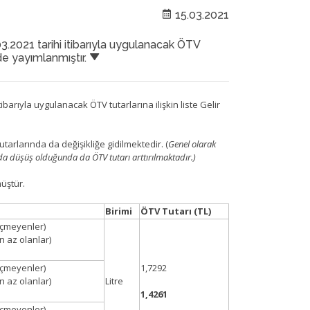
15.03.2021
03.2021 tarihi itibarıyla uygulanacak ÖTV
inde yayımlanmıştır.
itibarıyla uygulanacak ÖTV tutarlarına ilişkin liste Gelir
utarlarında da değişikliğe gidilmektedir. (
Genel olarak
nda düşüş olduğunda da ÖTV tutarı arttırılmaktadır.)
müştür.
Birimi
ÖTV Tutarı (TL)
geçmeyenler)
n az olanlar)
geçmeyenler)
1,7292
n az olanlar)
Litre
1,4261
geçmeyenler)