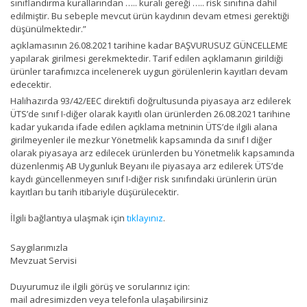
sınıflandırma kurallarından ….. kuralı gereği ….. risk sınıfına dahil
edilmiştir. Bu sebeple mevcut ürün kaydının devam etmesi gerektiği
düşünülmektedir.”
açıklamasının 26.08.2021 tarihine kadar BAŞVURUSUZ GÜNCELLEME
yapılarak girilmesi gerekmektedir. Tarif edilen açıklamanın girildiği
ürünler tarafımızca incelenerek uygun görülenlerin kayıtları devam
edecektir.
Halihazırda 93/42/EEC direktifi doğrultusunda piyasaya arz edilerek
ÜTS’de sınıf I-diğer olarak kayıtlı olan ürünlerden 26.08.2021 tarihine
kadar yukarıda ifade edilen açıklama metninin ÜTS’de ilgili alana
girilmeyenler ile mezkur Yönetmelik kapsamında da sınıf I diğer
olarak piyasaya arz edilecek ürünlerden bu Yönetmelik kapsamında
düzenlenmiş AB Uygunluk Beyanı ile piyasaya arz edilerek ÜTS’de
kaydı güncellenmeyen sınıf I-diğer risk sınıfındaki ürünlerin ürün
kayıtları bu tarih itibariyle düşürülecektir.
İlgili bağlantıya ulaşmak için
tıklayınız
.
Saygılarımızla
Mevzuat Servisi
Duyurumuz ile ilgili görüş ve sorularınız için:
mail adresimizden veya telefonla ulaşabilirsiniz