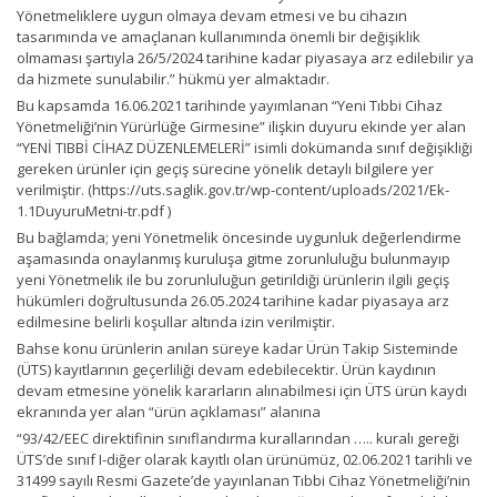
Yönetmeliklere uygun olmaya devam etmesi ve bu cihazın
tasarımında ve amaçlanan kullanımında önemli bir değişiklik
olmaması şartıyla 26/5/2024 tarihine kadar piyasaya arz edilebilir ya
da hizmete sunulabilir.” hükmü yer almaktadır.
Bu kapsamda 16.06.2021 tarihinde yayımlanan “Yeni Tıbbi Cihaz
Yönetmeliği’nin Yürürlüğe Girmesine” ilişkin duyuru ekinde yer alan
“YENİ TIBBİ CİHAZ DÜZENLEMELERİ” isimli dokümanda sınıf değişikliği
gereken ürünler için geçiş sürecine yönelik detaylı bilgilere yer
verilmiştir. (https://uts.saglik.gov.tr/wp-content/uploads/2021/Ek-
1.1DuyuruMetni-tr.pdf )
Bu bağlamda; yeni Yönetmelik öncesinde uygunluk değerlendirme
aşamasında onaylanmış kuruluşa gitme zorunluluğu bulunmayıp
yeni Yönetmelik ile bu zorunluluğun getirildiği ürünlerin ilgili geçiş
hükümleri doğrultusunda 26.05.2024 tarihine kadar piyasaya arz
edilmesine belirli koşullar altında izin verilmiştir.
Bahse konu ürünlerin anılan süreye kadar Ürün Takip Sisteminde
(ÜTS) kayıtlarının geçerliliği devam edebilecektir. Ürün kaydının
devam etmesine yönelik kararların alınabilmesi için ÜTS ürün kaydı
ekranında yer alan “ürün açıklaması” alanına
“93/42/EEC direktifinin sınıflandırma kurallarından ….. kuralı gereği
ÜTS’de sınıf I-diğer olarak kayıtlı olan ürünümüz, 02.06.2021 tarihli ve
31499 sayılı Resmi Gazete’de yayınlanan Tıbbi Cihaz Yönetmeliği’nin