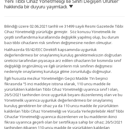
Yeni Tıbbi Cihaz Yönetmeliği İle Sınıfı Değişen Ürünler”
hakkında bir duyuru yayımladı.
Bilindiği üzere 02.06.2021 tarihli ve 31499 sayılı Resmi Gazetede Tıbbi
Cihaz Yönetmeliği yürürlüğe girmiştir. Söz konusu Yönetmelik ile
çeşitli sınıflandırma kurallarında değişiklik yapılmış olup, bu durum
bazı tıbbi cihazların risk sınıfının değişmesine neden olmuştur.
Halihazırda 93/42/EEC Direktifi kapsamında uygunluk
değerlendirmesi bir onaylanmış kuruluş gerektirmeksizin doğrudan
üreticisi tarafından piyasaya arz edilen cihazların bir kısmında sınıf
değişikliği öngörülmüş ve ilgili ürünlerin risk sınıfının değişmesi
nedeniyle onaylanmış kuruluşa gitme zorunluluğu doğmuştur.
İlgili hususta mezkur Yönetmeliğin Geçici Madde 1’in beşinci
fıkrasında “5 inci maddeye istisna olarak, 110 uncu madde ile
yürürlükten kaldırılan Tıbbi Cihaz Yönetmeliği uyarınca sınıf I olan,
26/5/2021 tarihinden önce uygunluk beyanı düzenlenmiş olan ve bu
Yönetmelik uyarınca uygunluk değerlendirmesi bir onaylanmış
kuruluş gerektiren bir cihaz ya da 110 uncu madde ile yürürlükten
kaldırılan Tıbbi Cihaz Yönetmeliği ve Vücuda Yerleştirilebilir Aktif Tıbbi
Cihazlar Yönetmeliği uyarınca düzenlenen ve bu maddenin ikinci
fıkrası uyarınca geçerli olan bir sertifikaya sahip bir cihaz; 26/5/2021
tarihinden itibaren 110 uncu madde ile yürürlükten kaldırılan