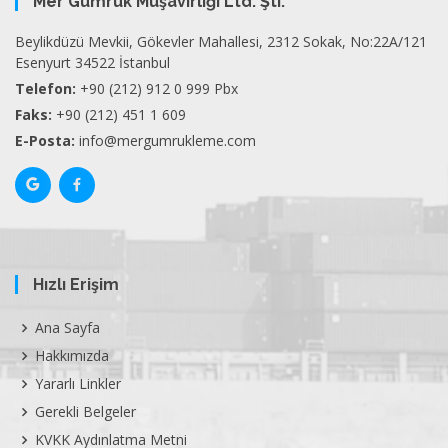
Mer Gümrük Müşavirliği Ltd. Şti.
Beylikdüzü Mevkii, Gökevler Mahallesi, 2312 Sokak, No:22A/121
Esenyurt 34522 İstanbul
Telefon:
+90 (212) 912 0 999 Pbx
Faks:
+90 (212) 451 1 609
E-Posta:
info@mergumrukleme.com
Hızlı Erişim
Ana Sayfa
Hakkımızda
Yararlı Linkler
Gerekli Belgeler
KVKK Aydınlatma Metni